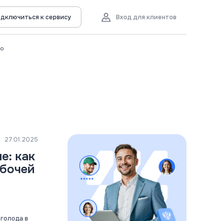
дключиться к сервису
Вход для клиентов
во
27.01.2025
е: как
абочей
 голода в