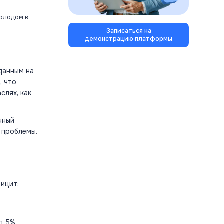
олодом в
Записаться на
демонстрацию платформы
данным на
, что
слях, как
нный
 проблемы.
ицит:
л 5%.