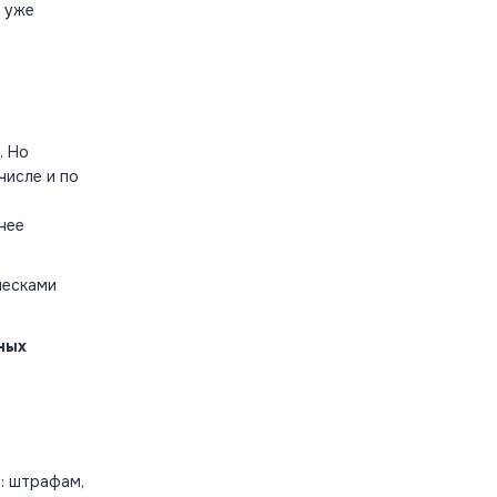
, уже
. Но
числе и по
нее
лесками
ных
: штрафам,