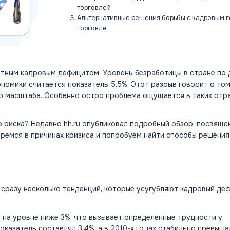
торговле?
Альтернативные решения борьбы с кадровым г
торговле
нтным кадровым дефицитом. Уровень безработицы в стране по 
ономики считается показатель 5,5%. Этот разрыв говорит о том
го масштаба. Особенно остро проблема ощущается в таких отра
 риска? Недавно hh.ru опубликовал подробный обзор, посвяще
ремся в причинах кризиса и попробуем найти способы решения
 сразу несколько тенденций, которые усугубляют кадровый деф
 на уровне ниже 3%, что вызывает определенные трудности у
оказатель составлял 3,4%, а в 2010-х годах стабильно превыша