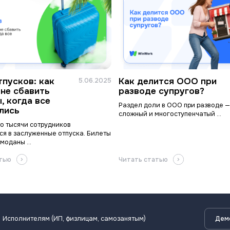
тпусков: как
Как делится ООО при
5.06.2025
 не сбавить
разводе супругов?
, когда все
Раздел доли в ООО при разводе —
лись
сложный и многоступенчатый ...
о тысячи сотрудников
ся в заслуженные отпуска. Билеты
моданы ...
атью
Читать статью
Исполнителям (ИП, физлицам, самозанятым)
Дем