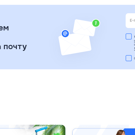
ем
 почту