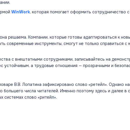
ании.
ормой
WinWork
, которая помогает оформить сотрудничество с
 она решаема. Компании, которые готовы адаптироваться к нов
ть современные инструменты, смогут не только справиться с 
чества с внештатными сотрудниками, записывайтесь на демонс
нес устойчивым, а трудовые отношения — прозрачными и безопа
ловаре В.В. Лопатина зафиксировано слово «ретейл». Однако на
о большего числа читателей. Именно поэтому здесь и далее в 
х системах слово «ритейл».