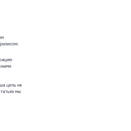
ым
кризисом,
трацию
сными.
ша цель не
статьях мы