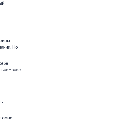
рый
чевым
ании. Но
себе
ь внимание
ть
оторые