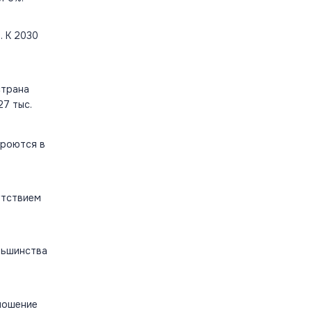
. К 2030
страна
27 тыс.
кроются в
утствием
льшинства
тношение