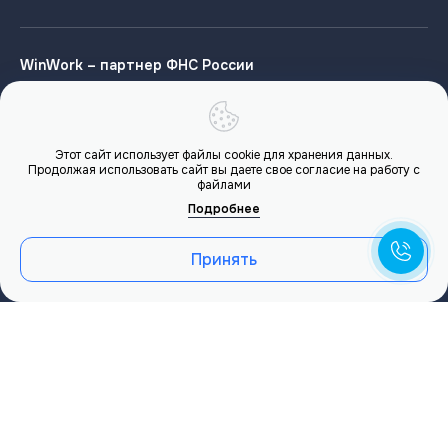
WinWork – партнер ФНС России
Этот сайт использует файлы cookie для хранения данных.
Продолжая использовать сайт вы даете свое согласие на работу с
файлами
Редполитика
Подробнее
Карта сайта
Юридическая документация
Принять
Расчеты осуществляются через банки-партнеры:
КБ «Долинск» (АО), лицензия Банка России № 857 от 08
ноября 2018 г.
АО «ТБанк», лицензия №2673 от 09.07.24
ТКБ БАНК ПАО, лицензия Банка России № 2210 от 02
июня 2015 г.