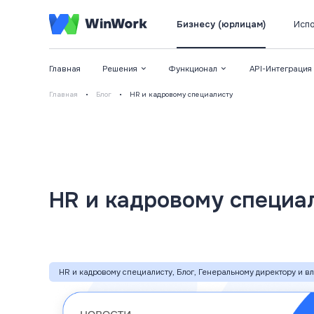
Бизнесу (юрлицам)
Испо
Главная
Решения
Функционал
API-Интеграция
Главная
•
Блог
•
HR и кадровому специалисту
HR и кадровому специа
HR и кадровому специалисту, Блог, Генеральному директору и в