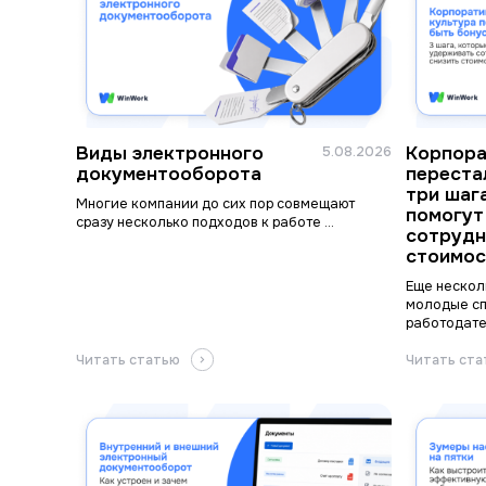
Виды электронного
Корпора
5.08.2026
документооборота
переста
три шаг
Многие компании до сих пор совмещают
помогут
сразу несколько подходов к работе ...
сотрудн
стоимос
Еще нескол
молодые с
работодател
Читать статью
Читать ст