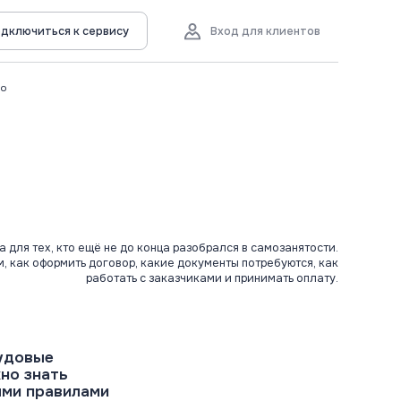
дключиться к сервису
Вход для клиентов
во
а для тех, кто ещё не до конца разобрался в самозанятости.
, как оформить договор, какие документы потребуются, как
работать с заказчиками и принимать оплату.
удовые
но знать
ыми правилами