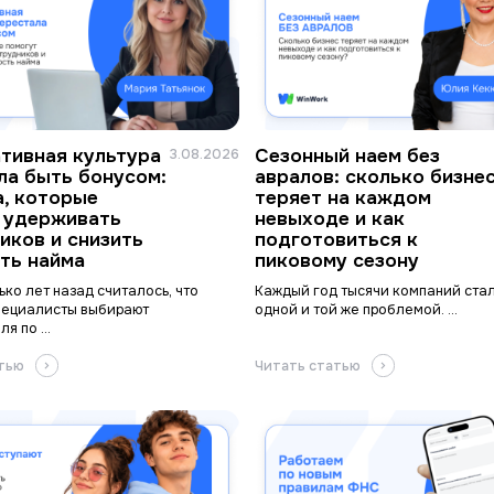
тивная культура
Сезонный наем без
3.08.2026
ла быть бонусом:
авралов: сколько бизне
а, которые
теряет на каждом
 удерживать
невыходе и как
иков и снизить
подготовиться к
ть найма
пиковому сезону
ько лет назад считалось, что
Каждый год тысячи компаний ста
пециалисты выбирают
одной и той же проблемой. ...
я по ...
атью
Читать статью