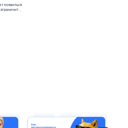
ет появиться
граничит ...