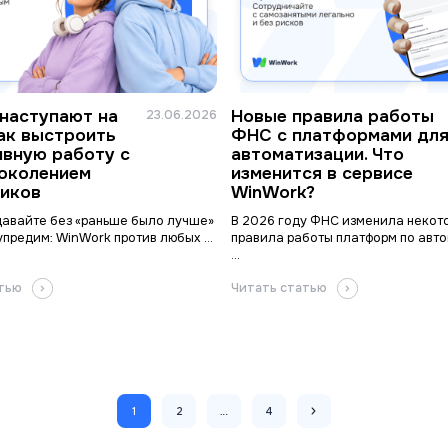
наступают на
Новые правила работы
23.06.2026
как выстроить
ФНС с платформами дл
вную работу с
автоматизации. Что
околением
изменится в сервисе
иков
WinWork?
давайте без «раньше было лучше»
В 2026 году ФНС изменила некот
предим: WinWork против любых ...
правила работы платформ по авт
...
атью
Читать статью
1
2
…
4