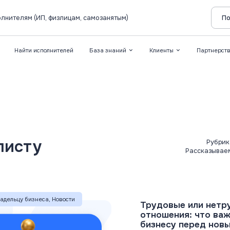
лнителям (ИП, физлицам, самозанятым)
По
Найти исполнителей
База знаний
Клиенты
Партнерст
листу
Рубрик
Рассказываем
ладельцу бизнеса, Новости
Трудовые или нетр
отношения: что важ
бизнесу перед нов