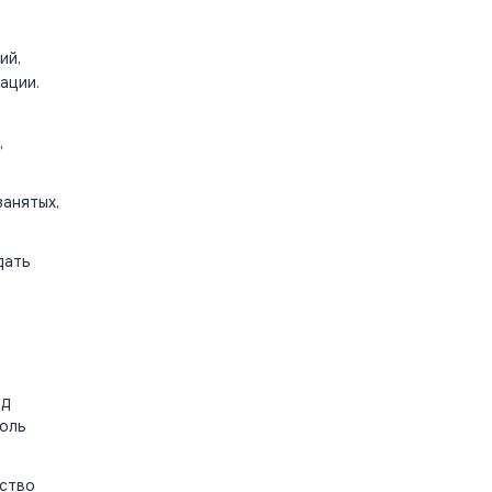
ий,
ации.
,
занятых,
дать
яд
роль
ество