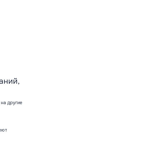
аний,
 на другие
меют