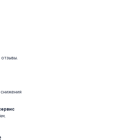
 отзывы.
 снижения
сервис
ям.
е