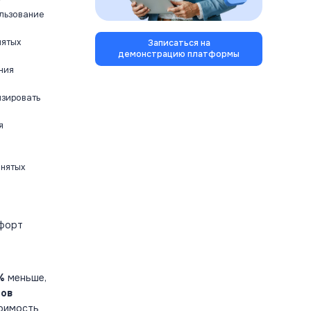
?
льзование
нятых
Записаться на
демонстрацию платформы
ния
изировать
я
анятых
мфорт
%
меньше,
нов
тоимость