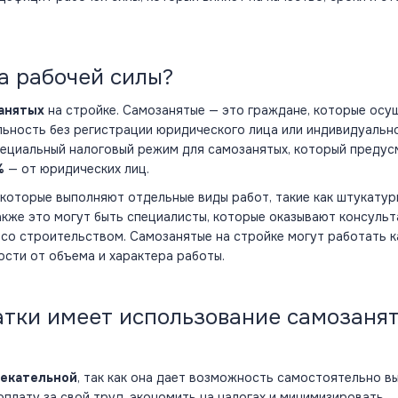
а рабочей силы?
анятых
на стройке. Самозанятые — это граждане, которые ос
ьность без регистрации юридического лица или индивидуальн
специальный налоговый режим для самозанятых, который преду
%
— от юридических лиц.
 которые выполняют отдельные виды работ, такие как штукатур
 Также это могут быть специалисты, которые оказывают консуль
 со строительством. Самозанятые на стройке могут работать к
мости от объема и характера работы.
атки имеет использование самозаня
лекательной
, так как она дает возможность самостоятельно в
оплату за свой труд, экономить на налогах и минимизировать