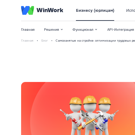
Бизнесу (юрлицам)
Испо
Главная
Решения
Функционал
API-Интеграция
Главная
•
Блог
•
Самозанятые на стройке: оптимизации трудовых р