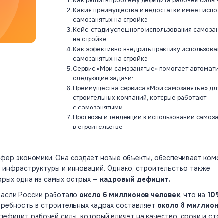
Как решить проблему дефицита рабочей силы
Какие преимущества и недостатки имеет испо
самозанятых на стройке
Кейс-стади успешного использования самоза
на стройке
Как эффективно внедрить практику использова
самозанятых на стройке
Сервис «Мои самозанятые» помогает автомат
следующие задачи:
Преимущества сервиса «Мои самозанятые» дл
строительных компаний, которые работают
с самозанятыми:
Прогнозы и тенденции в использовании самоз
в строительстве
сфер экономики. Она создает новые объекты, обеспечивает ко
ю инфраструктуры и инноваций. Однако, строительство также
орых одна из самых острых —
кадровый дефицит.
трасли России работало
около 6 миллионов человек
, что на
10
отребность в строительных кадрах составляет
около 8 миллио
дефицит рабочей силы, который влияет на качество, сроки и с