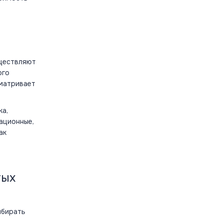
уществляют
ого
сматривает
ка,
тационные,
ак
тых
ыбирать