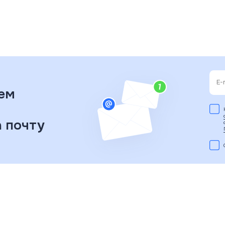
ем
 почту