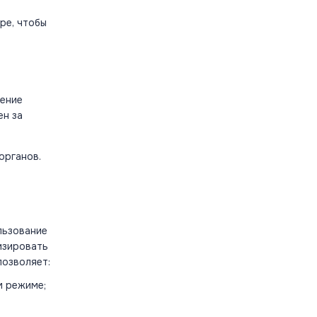
тре
, чтобы
е
ение
ен за
органов.
льзование
изировать
озволяет:
м режиме;