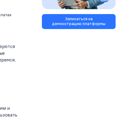
платах
Записаться на
демонстрацию платформы
ьзуются
ные
еремся,
ыми и
льзовать