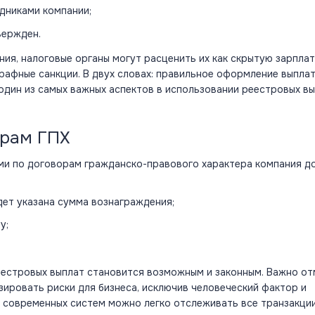
дниками компании;
вержден.
я, налоговые органы могут расценить их как скрытую зарплат
рафные санкции. В двух словах: правильное оформление выплат
дин из самых важных аспектов в использовании реестровых вы
орам
ГПХ
ми по договорам гражданско-правового характера компания д
дет указана сумма вознаграждения;
у;
еестровых выплат становится возможным и законным. Важно от
зировать риски для
бизнеса
, исключив человеческий фактор и
современных систем можно легко отслеживать все транзакции 