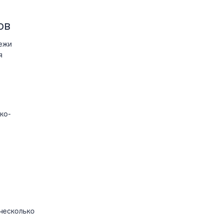
ов
тежи
я
ко-
несколько