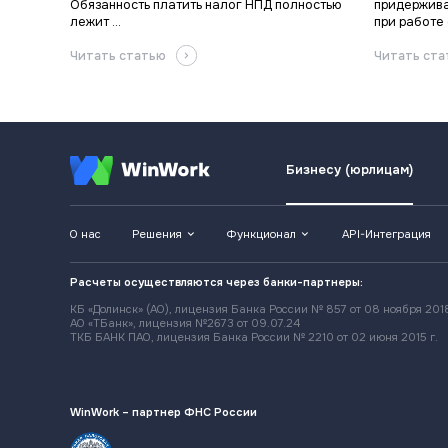
Обязанность платить налог НПД полностью
придержива
лежит ...
при работе с
Читать статью
Читать ст
Бизнесу (юрлицам)
О нас
Решения
Функционал
API-Интеграция
Расчеты осуществляются через банки-партнеры:
КБ «Долинск» (АО), лицензия Банка России № 857 от 08 ноября 2018
АО «ТБанк», лицензия №2673 от 09.07.24
ТКБ БАНК ПАО, лицензия Банка России № 2210 от 02 июня 2015 г.
WinWork – партнер ФНС России