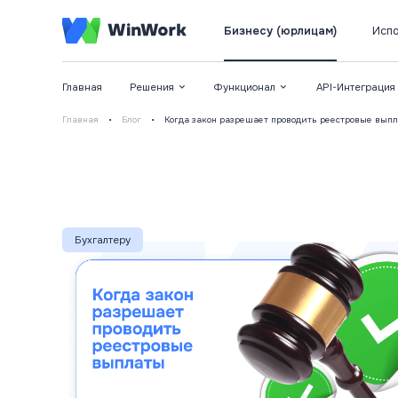
Бизнесу (юрлицам)
Испо
Главная
Решения
Функционал
API-Интеграция
Главная
•
Блог
•
Когда закон разрешает проводить реестровые вып
Бухгалтеру