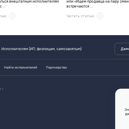
ться внештатным исполнителям
или «Ищем продавца на пару смен
 ...
встречаются ...
атью
Читать статью
Исполнителям (ИП, физлицам, самозанятым)
Дем
Найти исполнителей
Партнерство
 г.
Эт
да