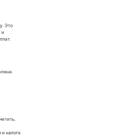
у. Это
 и
плат.
олжна
метить,
и налоги.