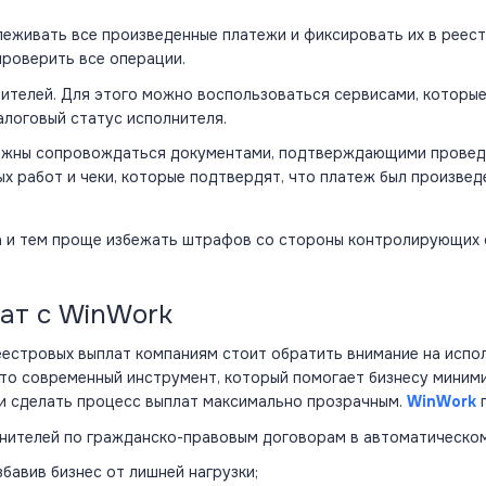
леживать все произведенные платежи и фиксировать их в
реес
проверить все операции.
ителей. Для этого можно воспользоваться сервисами, которы
логовый статус исполнителя.
олжны сопровождаться документами, подтверждающими провед
ых работ и чеки, которые подтвердят, что платеж был произвед
са и тем проще избежать штрафов со стороны контролирующих 
ат с WinWork
еестровых выплат компаниям стоит обратить внимание на испо
Это современный инструмент, который помогает бизнесу миним
 и сделать процесс выплат максимально прозрачным.
WinWork
п
лнителей по гражданско-правовым договорам в автоматическо
бавив бизнес от лишней нагрузки;