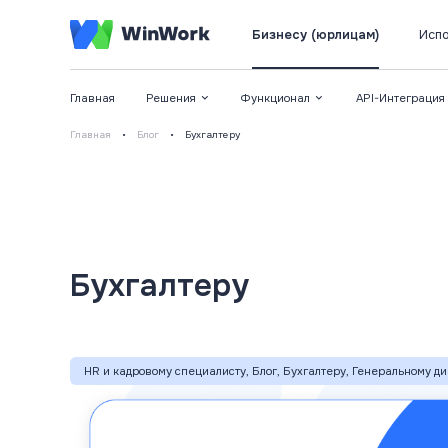
Бизнесу (юрлицам)
Испо
Главная
Решения
Функционал
API-Интеграция
Главная
•
Блог
•
Бухгалтеру
Бухгалтеру
HR и кадровому специалисту, Блог, Бухгалтеру, Генеральному д