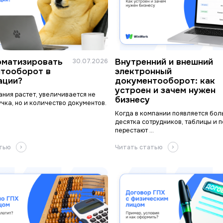
оматизировать
Внутренний и внешний
30.07.2026
тооборот в
электронный
ации?
документооборот: как
устроен и зачем нужен
ания растет, увеличивается не
бизнесу
учка, но и количество документов.
Когда в компании появляется бо
десятка сотрудников, таблицы и п
перестают ...
атью
Читать статью