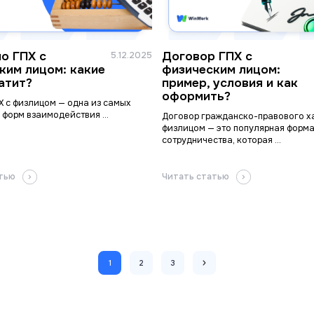
по ГПХ с
Договор ГПХ с
5.12.2025
ким лицом: какие
физическим лицом:
латит?
пример, условия и как
оформить?
Х с физлицом — одна из самых
 форм взаимодействия ...
Договор гражданско-правового х
физлицом — это популярная форм
сотрудничества, которая ...
атью
Читать статью
1
2
3