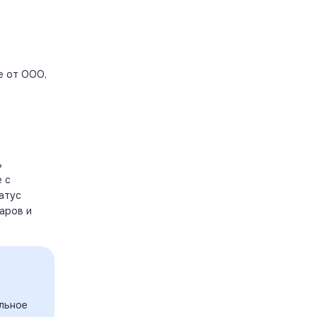
е от ООО,
ь
 с
атус
аров и
альное