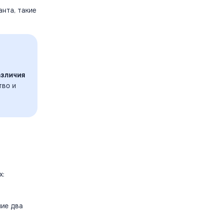
нта, такие
азличия
тво и
х:
ние два