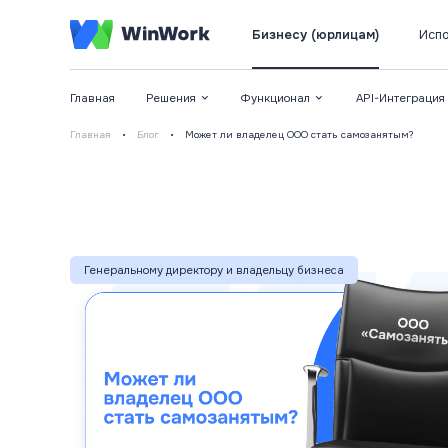
Бизнесу (юрлицам)
Испо
Главная
Решения
Функционал
API-Интеграция
Главная
•
Блог
•
Может ли владелец ООО стать самозанятым?
Генеральному директору и владельцу бизнеса