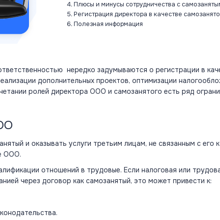
Плюсы и минусы сотрудничества с самозаняты
Регистрация директора в качестве самозанято
Полезная информация
 ответственностью
нередко задумываются о регистрации в кач
 реализации дополнительных проектов, оптимизации налогообло
очетании ролей директора ООО и самозанятого есть ряд ограни
ОО
занятый
и
оказывать
услуги третьим лицам, не связанным с его 
е ООО.
алификации отношений в трудовые. Если налоговая или трудов
анией через договор как самозанятый, это может привести к:
аконодательства.