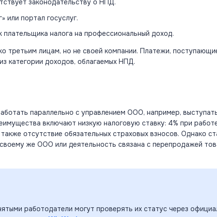
тствует законодательству о НПД.
» или портал госуслуг.
к плательщика налога на профессиональный доход.
ко третьим лицам, но не своей компании. Платежи, поступающи
из категории доходов, облагаемых НПД.
работать параллельно
с управлением ООО, например, выступат
реимущества включают низкую налоговую ставку: 4% при работе
 также отсутствие обязательных страховых взносов. Однако ст
я своему же ООО или
деятельность
связана с перепродажей тов
нятыми работодатели могут проверять их статус через офици