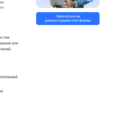
ми
го
Записаться на
демонстрацию платформы
естве
жения или
чений.
компанией.
ая