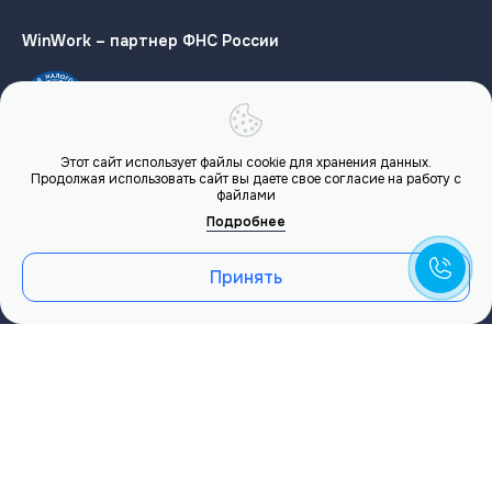
WinWork – партнер ФНС России
Этот сайт использует файлы cookie для хранения данных.
Редполитика
Продолжая использовать сайт вы даете свое согласие на работу с
файлами
Карта сайта
Подробнее
Юридическая документация
Принять
Расчеты осуществляются через банки-партнеры:
КБ «Долинск» (АО), лицензия Банка России № 857 от 08
ноября 2018 г.
АО «ТБанк», лицензия №2673 от 09.07.24
ТКБ БАНК ПАО, лицензия Банка России № 2210 от 02
июня 2015 г.