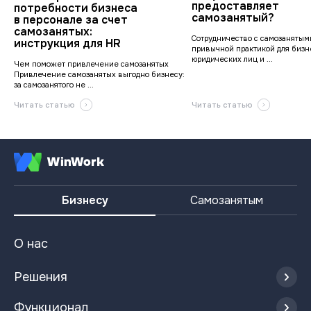
предоставляет
потребности бизнеса
самозанятый?
в персонале за счет
самозанятых:
Сотрудничество с самозанятым
инструкция для HR
привычной практикой для бизн
юридических лиц и ...
Чем поможет привлечение самозанятых
Привлечение самозанятых выгодно бизнесу:
за самозанятого не ...
Читать статью
Читать статью
Бизнесу
Самозанятым
О нас
Решения
Функционал