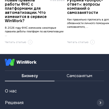
Новые правила
Рубрика «Вопрос-
работы ФНС с
ответ»: вопросы
платформами для
компаний о
автоматизации. Что
самозанятости
изменится в сервисе
Как правильно прописать в дог
WinWork?
обязанности личного помощник
самозанятого, ...
В 2026 году ФНС изменила некоторые
правила работы платформ по автоматизации
...
Читать статью
Читать статью
Бизнесу
Самозанятым
О нас
Решения